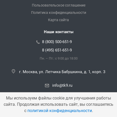
Пользовательское соглашение
Политика конфиденциальности
Карта сайта
Наши контакты
8 (800) 500-651-9
8 (495) 651-651-9
Пн. – Пт.: с 9:00 до 18:00
г. Москва, ул. Летчика Бабушкина, д. 1, корп. 3
info@tk9.ru
Мы используем файлы cookie для улучшения работы
сайта. Продолжая использовать сайт, вы соглашаетесь
Copyright © 2000 — 2026 «TK9». Все права защищены.
с
политикой конфиденциальности
.