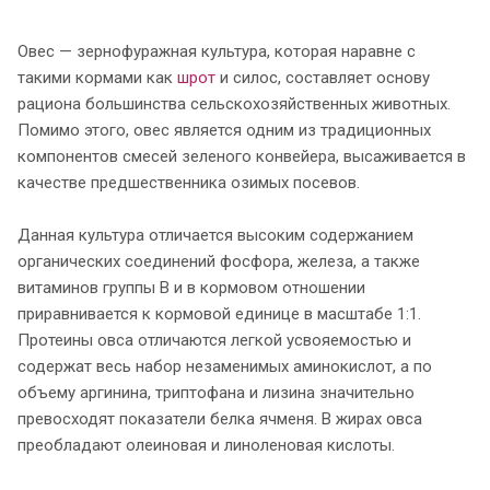
Овес — зернофуражная культура, которая наравне с
такими кормами как
шрот
и силос, составляет основу
рациона большинства сельскохозяйственных животных.
Помимо этого, овес является одним из традиционных
компонентов смесей зеленого конвейера, высаживается в
качестве предшественника озимых посевов.
Данная культура отличается высоким содержанием
органических соединений фосфора, железа, а также
витаминов группы В и в кормовом отношении
приравнивается к кормовой единице в масштабе 1:1.
Протеины овса отличаются легкой усвояемостью и
содержат весь набор незаменимых аминокислот, а по
объему аргинина, триптофана и лизина значительно
превосходят показатели белка ячменя. В жирах овса
преобладают олеиновая и линоленовая кислоты.