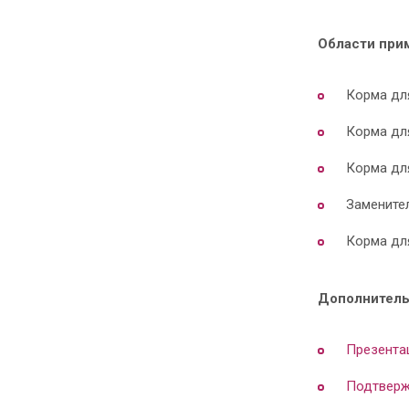
Области при
Корма для
Корма для
Корма для
Замените
Корма дл
Дополнитель
Презента
Подтверж