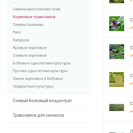
Семена многолетних трав
Кормовые травосмеси
С
Семена пшеницы
Рапс
Кукуруза
С
Яровые зерновые
Озимые зерновые
Бобовые однолетние культуры
Прочие однолетние культуры
С
Смеси зерновых и бобовых
Сидератные культуры
Соевый белковый концентрат
С
Травосмеси для сенокоса
П