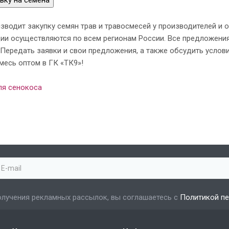
вку на семена
зводит закупку семян трав и травосмесей у производителей и 
ции осуществляются по всем регионам России. Все предложени
Передать заявки и свои предложения, а также обсудить услови
месь оптом в ГК «ТК9»!
ля сенокоса
лучения рекламных рассылок, вы соглашаетесь с
Политикой п