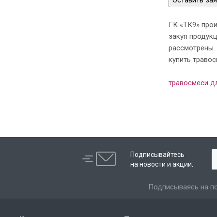
Оставить зая
ГК «ТК9» прои
закуп продук
рассмотрены. 
купить травос
травосмеси д
Подписывайтесь
на новости и акции:
Подписываясь на по