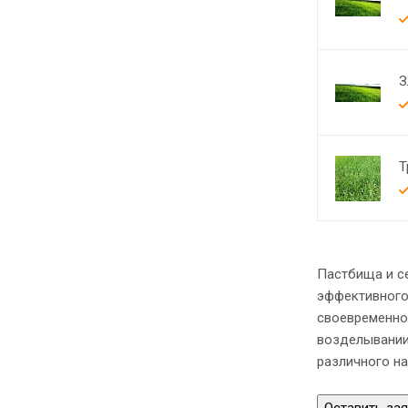
З
Т
Пастбища и се
эффективного
своевременно
возделывании
различного н