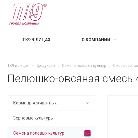
ТК9 В ЛИЦАХ
О КОМПАНИИ
ТК9 в лицах
Продукция
Семена полевых культур
Смеси зернов
Пелюшко-овсяная смесь 
Корма для животных
Зерновые культуры
Семена полевых культур