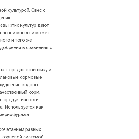
ой культурой. Овес с
дению
евы этих культур дают
зеленой массы и может
ного и того же
удобрений в сравнении с
на к предшественнику и
злаковые кормовые
ухудшение водного
ачественный корм,
ь продуктивности
а. Используется как
 зернофуража.
 сочетанием разных
й корневой системой