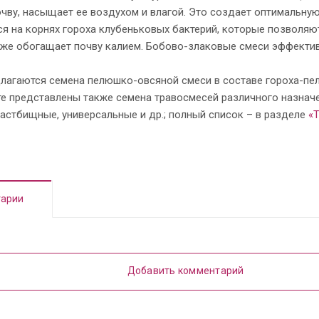
чву, насыщает ее воздухом и влагой. Это создает оптимальну
я на корнях гороха клубеньковых бактерий, которые позволяю
акже обогащает почву калием. Бобово-злаковые смеси эффекти
длагаются семена пелюшко-овсяной смеси в составе гороха-пе
те представлены также семена травосмесей различного назнач
астбищные, универсальные и др.; полный список – в разделе
«
арии
Добавить комментарий