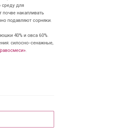
ю среду для
т почве накапливать
вно подавляют сорняки.
люшки 40% и овса 60%.
ения: силосно-сенажные,
Травосмеси»
.