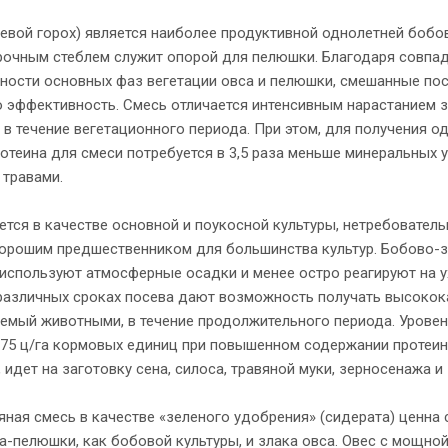
вой горох) является наиболее продуктивной однолетней бобов
рочным стеблем служит опорой для пелюшки. Благодаря совпа
ности основных фаз вегетации овса и пелюшки, смешанные пос
 эффективность. Смесь отличается интенсивным нарастанием 
 в течение вегетационного периода. При этом, для получения од
отеина для смеси потребуется в 3,5 раза меньше минеральных 
 травами.
тся в качестве основной и поукосной культуры, нетребователь
хорошим предшественником для большинства культур. Бобово-
 используют атмосферные осадки и менее остро реагируют на 
 различных сроках посева дают возможность получать высокок
емый животными, в течение продолжительного периода. Уровен
–75 ц/га кормовых единиц при повышенном содержании протеин
 идет на заготовку сена, силоса, травяной муки, зерносенажа и
ная смесь в качестве «зеленого удобрения» (сидерата) ценна
а-пелюшки, как бобовой культуры, и злака овса. Овес с мощно