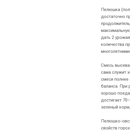
Пелюшка (поле
достаточно п
продолжитель
максимальную
дать 2 урожая
количества пр
многолетними
Смесь высевае
сама служит 
смеси полнее
баланса. При
хорошо поеда
достигает 70
зеленый корм,
Пелюшко-овся
свойств горох