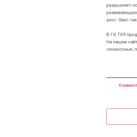
разрыхляет по
развивающихс
азот. Овес т
В ГК ТК9 пре
На нашем сай
сенокосные, п
Коммент