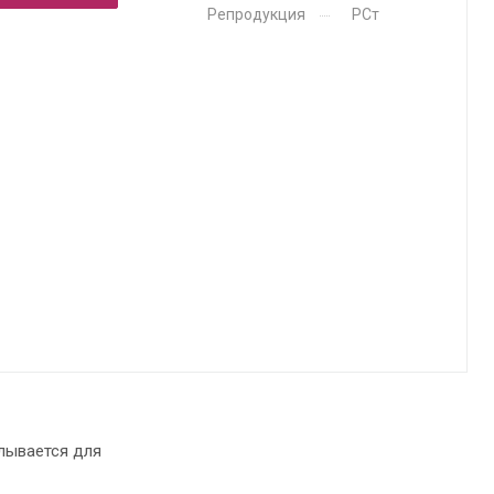
Репродукция
РСт
лывается для