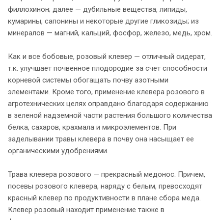
филлохинон; далее — дубильные вещества, липиды,
кумарины, сапонины и некоторые другие гликозиды; из
минералов — магний, кальций, фосфор, железо, медь, хром.
Как и все бобовые, розовый клевер — отличный сидерат,
т.к. улучшает почвенное плодородие за счет способности
корневой системы обогащать почву азотными
элементами. Кроме того, применение клевера розового в
агротехнических целях оправдано благодаря содержанию
в зеленой надземной части растения большого количества
белка, сахаров, крахмала и микроэлементов. При
заделывании травы клевера в почву она насыщает ее
органическими удобрениями.
Трава клевера розового — прекрасный медонос. Причем,
посевы розового клевера, наряду с белым, превосходят
красный клевер по продуктивности в плане сбора меда.
Клевер розовый находит применение также в