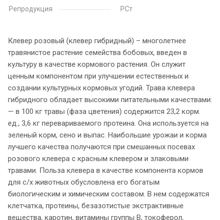
Репродукция
РСт
Клевер розовый (клевер гибридный) – многолетнее
травянистое растение семейства бобовых, введен в
культуру в качестве кормового растения. Он служит
ценным компонентом при улучшении естественных и
создании культурных кормовых угодий. Трава клевера
гибридного обладает высокими питательными качествами:
— в 100 кг травы (фаза цветения) содержится 23,2 корм.
ед., 3,6 кг перевариваемого протеина. Она используется на
зеленый корм, сено и выпас. Наибольшие урожаи и корма
лучшего качества получаются при смешанных посевах
розового клевера с красным клевером и злаковыми
травами. Польза клевера в качестве компонента кормов
для с/х животных обусловлена его богатым
биологическим и химическим составом. В нем содержатся
клетчатка, протеины, безазотистые экстрактивные
вещества, каротин, витамины группы В, токоферол,