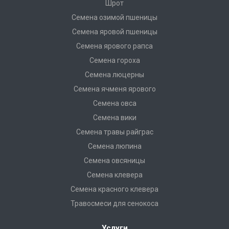
Шрот
Семена озимой пшеницы
Семена яровой пшеницы
Семена ярового рапса
Семена гороха
Семена люцерны
Семена ячменя ярового
Семена овса
Семена вики
Семена травы райграс
Семена люпина
Семена овсяницы
Семена клевера
Семена красного клевера
Травосмеси для сенокоса
Услуги