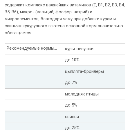
содержит комплекс важнейших витаминов (Е, В1, В2, В3, В4,
В5, В6), макро- (кальций, фосфор, натрий) и
микроэлементов, благодаря чему при добавке курам и
свиньям кукурузного глютена основной корм значительно
обогащается.
Рекомендуемые нормы ввода кукурузного глютена в рацион животных
куры-несушки
до 10%
цыплята-бройлеры
до 7%
молодняк птицы
до 5%
свиньи
до 25%