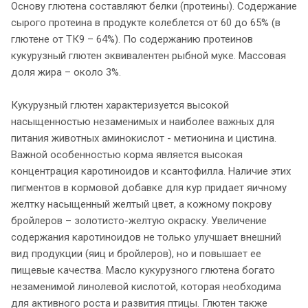
Основу глютена составляют белки (протеины). Содержание
сырого протеина в продукте колеблется от 60 до 65% (в
глютене от ТК9 – 64%). По содержанию протеинов
кукурузный глютен эквивалентен рыбной муке. Массовая
доля жира – около 3%.
Кукурузный глютен характеризуется высокой
насыщенностью незаменимых и наиболее важных для
питания животных аминокислот - метионина и цистина.
Важной особенностью корма является высокая
концентрация каротиноидов и ксантофилла. Наличие этих
пигментов в кормовой добавке для кур придает яичному
желтку насыщенный желтый цвет, а кожному покрову
бройлеров – золотисто-желтую окраску. Увеличение
содержания каротиноидов не только улучшает внешний
вид продукции (яиц и бройлеров), но и повышает ее
пищевые качества. Масло кукурузного глютена богато
незаменимой линолевой кислотой, которая необходима
для активного роста и развития птицы. Глютен также